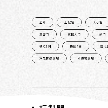
全部
上掀窗
大小窗
氣密門
玄關大門
紗門
橫拉3開
橫拉4開
落地
冷氣管線處理
排煙管處理
訂製門