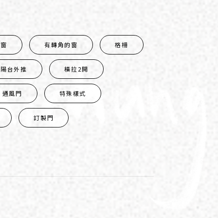
小窗
有轉角的窗
格柵
陽台外推
橫拉2開
通風門
特殊樣式
訂製門