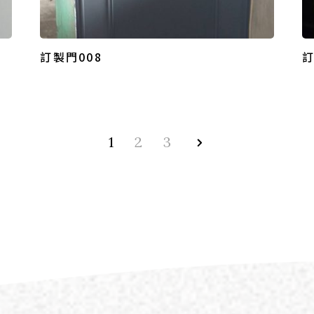
訂製門008
訂
1
2
3