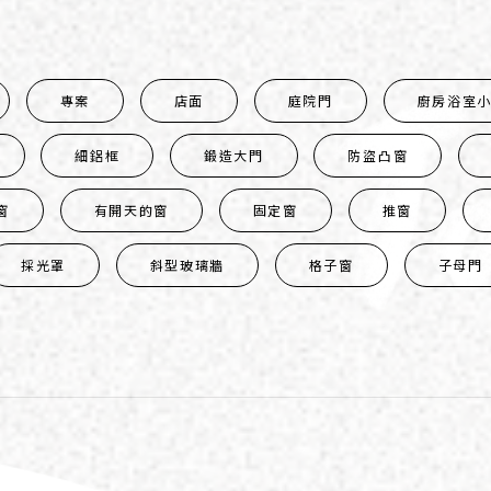
專案
店面
庭院門
廚房浴室
細鋁框
鍛造大門
防盜凸窗
窗
有開天的窗
固定窗
推窗
採光罩
斜型玻璃牆
格子窗
子母門