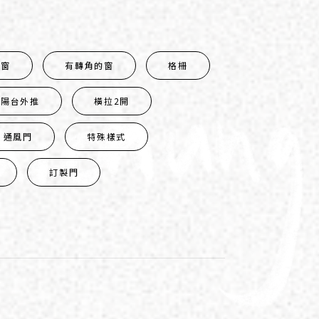
小窗
有轉角的窗
格柵
陽台外推
橫拉2開
通風門
特殊樣式
訂製門