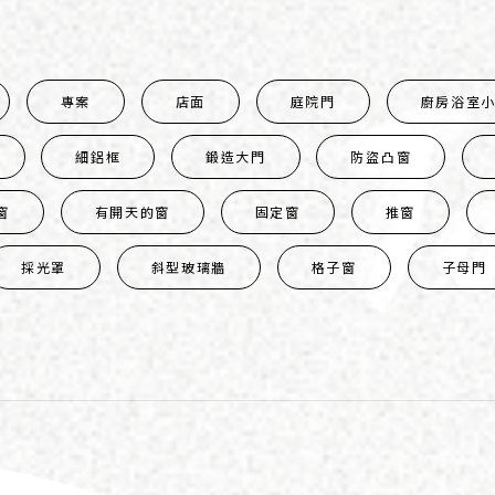
專案
店面
庭院門
廚房浴室
細鋁框
鍛造大門
防盜凸窗
窗
有開天的窗
固定窗
推窗
採光罩
斜型玻璃牆
格子窗
子母門