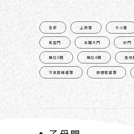
全部
上掀窗
大小窗
氣密門
玄關大門
紗門
橫拉3開
橫拉4開
落地
冷氣管線處理
排煙管處理
子母門