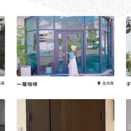
屯區
一暖咖啡
北屯區
子